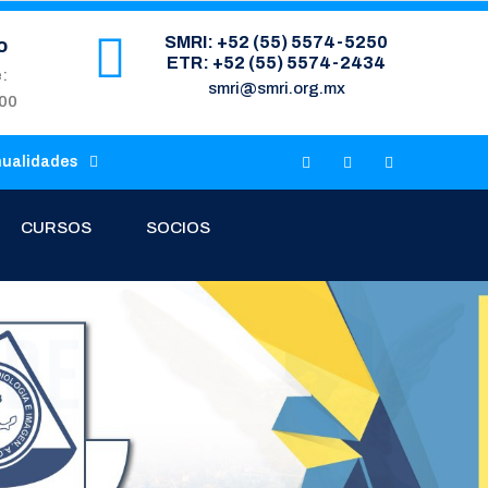
SMRI: +52 (55) 5574-5250
o
ETR: +52 (55) 5574-2434
e:
smri@smri.org.mx
:00
nualidades
CURSOS
SOCIOS