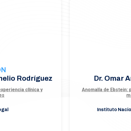
ÓN
nelio Rodríguez
Dr. Omar 
xperiencia clínica y
Anomalía de Ebstein: 
es
m
egal
Instituto Naci