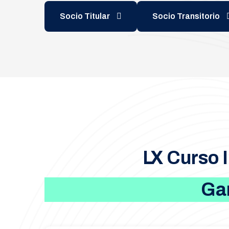
Socio Titular
Socio Transitorio
LX Curso 
Gan