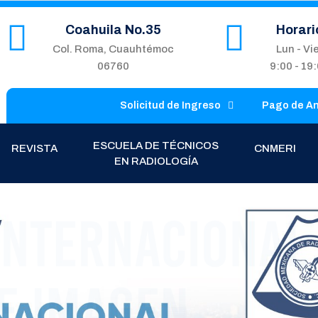
Coahuila No.35
Horari
Col. Roma, Cuauhtémoc
Lun - Vi
06760
9:00 - 19
Solicitud de Ingreso
Pago de A
ESCUELA DE TÉCNICOS
REVISTA
CNMERI
EN RADIOLOGÍA