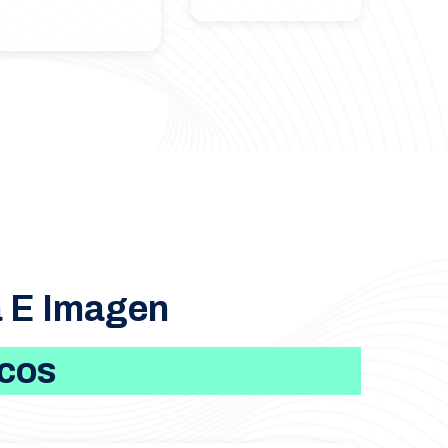
a E Imagen
icos