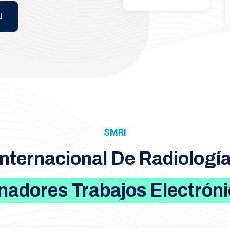
SMRI
Internacional De Radiologí
adores Trabajos Electrón