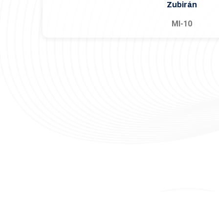
Zubirán
MI-10